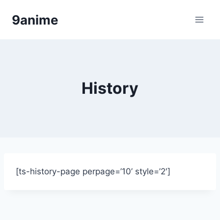
Skip
9anime
to
content
History
[ts-history-page perpage=’10’ style=’2′]